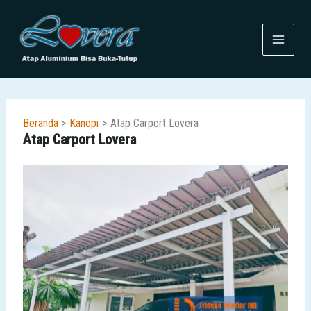
Lewati
ke
konten
Beranda
Kanopi
Atap Carport Lovera
Atap Carport Lovera